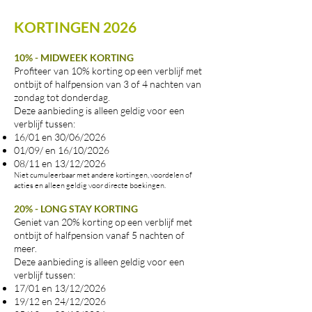
onvergetelijke
KORTINGEN 2026
tijd
met
z'n
10% - MIDWEEK KORTING
twee.
Profiteer van 10% korting op een verblijf met
Vanaf
ontbijt of halfpension van 3 of 4 nachten van
€
zondag tot donderdag.
256,60/pp
Deze aanbieding is alleen geldig voor een
voor
verblijf tussen:
2
16/01 en 30/06/2026
nachten
01/09/ en 16/10/2026
in
08/11 en 13/12/2026
halfpension
Niet cumuleerbaar met andere kortingen, voordelen of
acties en alleen geldig voor directe boekingen.
20% - LONG STAY KORTING
Geniet van 20% korting op een verblijf met
ontbijt of halfpension vanaf 5 nachten of
meer.
Deze aanbieding is alleen geldig voor een
verblijf tussen:
17/01 en 13/12/2026
19/12 en 24/12/2026