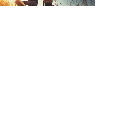
WANDELVAKANTIES ›
FIETSVAKANTIES ›
Vayamundo Houffalize
is een van de
populairste vakantieadressen in de