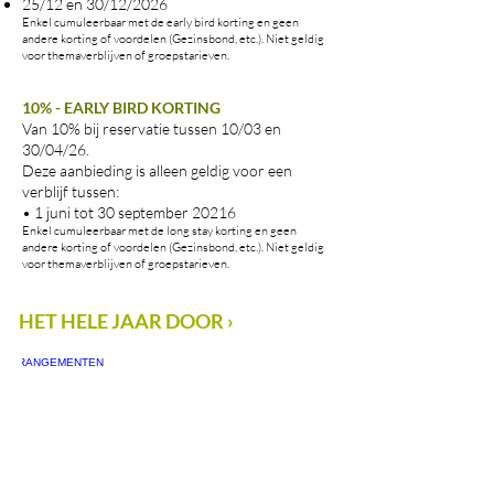
25/12 en 30/12/2026
Enkel cumuleerbaar met de early bird korting en geen
andere korting of voordelen (Gezinsbond, etc.). Niet geldig
voor themaverblijven of groepstarieven.
10% - EARLY BIRD KORTING
Van 10% bij reservatie tussen 10/03 en
30/04/26.
Deze aanbieding is alleen geldig voor een
verblijf tussen:
• 1 juni tot 30 september 20216
Enkel cumuleerbaar met de long stay korting en geen
andere korting of voordelen (Gezinsbond, etc.). Niet geldig
voor themaverblijven of groepstarieven.
HET HELE JAAR DOOR ›
ARRANGEMENTEN ›
Een
volledig
pakketje
happiness
met
een