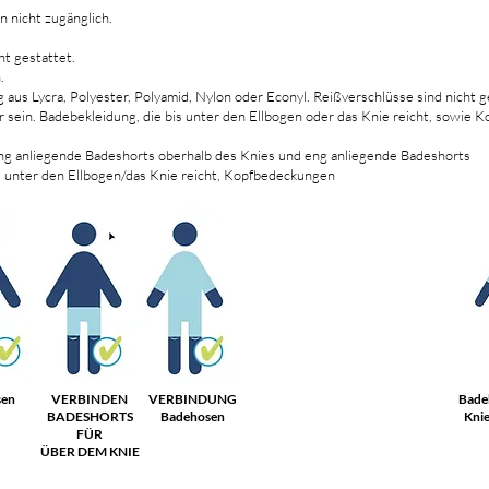
n nicht zugänglich.
ht gestattet.
.
g aus Lycra, Polyester, Polyamid, Nylon oder Econyl. Reißverschlüsse sind nicht g
ar sein. Badebekleidung, die bis unter den Ellbogen oder das Knie reicht, sowie
eng anliegende Badeshorts oberhalb des Knies und eng anliegende Badeshorts
s unter den Ellbogen/das Knie reicht, Kopfbedeckungen
sen
VERBINDEN
VERBINDUNG
Badeb
BADESHORTS
Badehosen
Knie
FÜR
ÜBER DEM KNIE