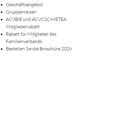
Geschäftsangebot
Gruppenreisen
ACVBIE und ACVCSC-METEA
Mitgliederrabatt
Rabatt für Mitglieder des
Familienverbands
Bestellen Sie die Broschüre 2026
____
Offene Stellen (0)
Praktische Informationen Ostende
Praktische Informationen Houffalize
Nicht zufrieden?
____