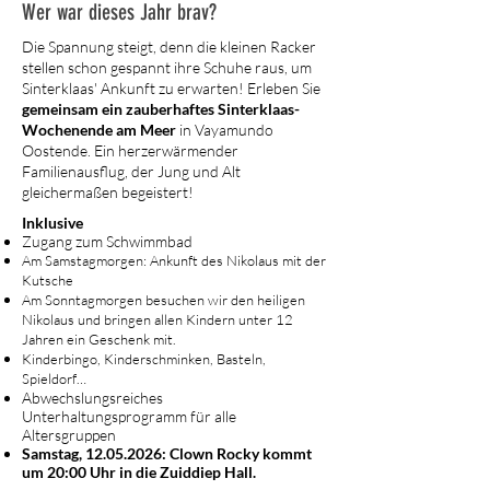
Wer war dieses Jahr brav?
Die Spannung steigt, denn die kleinen Racker
stellen schon gespannt ihre Schuhe raus, um
Sinterklaas' Ankunft zu erwarten! Erleben Sie
gemeinsam ein zauberhaftes Sinterklaas-
Wochenende am Meer
in Vayamundo
Oostende. Ein herzerwärmender
Familienausflug, der Jung und Alt
gleichermaßen begeistert!
Inklusive
Zugang zum Schwimmbad
Am Samstagmorgen: Ankunft des Nikolaus mit der
Kutsche
Am Sonntagmorgen besuchen wir den heiligen
Nikolaus und bringen allen Kindern unter 12
Jahren ein Geschenk mit.
Kinderbingo, Kinderschminken, Basteln,
Spieldorf…
Abwechslungsreiches
Unterhaltungsprogramm für alle
Altersgruppen
Samstag,
12.05.2026
: Clown Rocky kommt
um 20:00 Uhr in die Zuiddiep Hall.