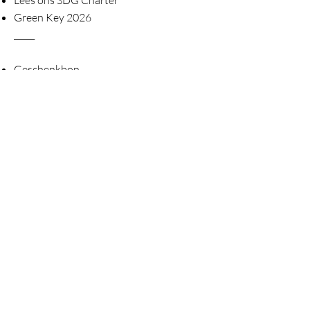
Lees ons SDG Charter
Green Key 2026
_____
Geschenkbon
Word onze #happyreporter
Ontvang onze nieuwsbrief
____
Business aanbod
Groepsvakanties
ACVBIE en ACVCSC-METEA
ledenkorting
Gezinsbond ledenkorting
Bestel de brochure 2026
____
Vacatures (2)