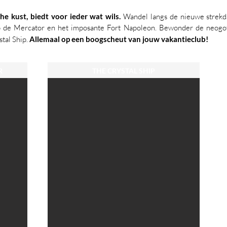
he kust, biedt voor ieder wat wils.
Wandel langs de nieuwe strek
 de Mercator en het imposante Fort Napoleon. Bewonder de neogoti
stal Ship.
Allemaal op een boogscheut van jouw vakantieclub!
R
THE CRYSTAL SHIP