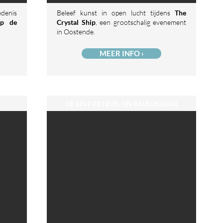
edenis
Beleef kunst in open lucht tijdens
The
ip de
Crystal Ship
, een grootschalig evenement
in Oostende.
MEER INFO ›
DE SINT PETRUS- EN PAULUSKERK