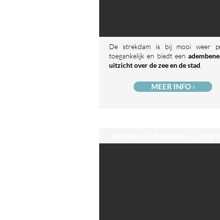
De strekdam is bij mooi weer pu
toegankelijk en biedt een
ademben
uitzicht over de zee en de stad
.
MEER INFO ›
MARVIN GAYE MIDNIGHT LOVE 