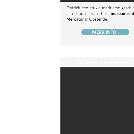
Ontdek een stukje maritieme geschi
aan boord van het
museumsch
Mercator
in Oostende!
MEER INFO ›
DE WESTELIJKE STREKDAM