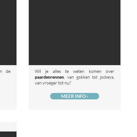
an de
Wil je alles te weten komen over
paardenrennen
, van gokken tot jockeys,
van vroeger tot nu?
MEER INFO ›