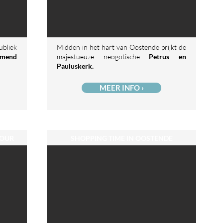
bliek
Midden in het hart van Oostende prijkt de
emend
majestueuze neogotische
Petrus en
Pauluskerk.
MEER INFO ›
TOUR
SHOPPING TIME IN OOSTENDE