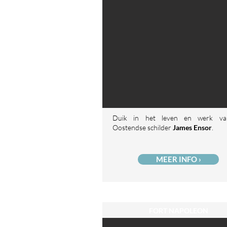
Duik in het leven en werk v
Oostendse schilder
James Ensor
.
MEER INFO ›
FORT NAPOLEON