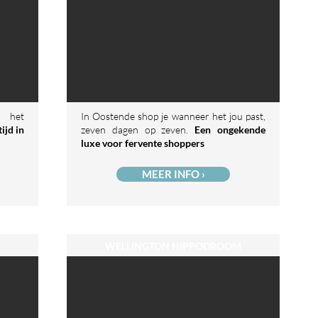
n het
In Oostende shop je wanneer het jou past,
ijd in
zeven dagen op zeven.
Een ongekende
luxe voor fervente shoppers
MEER INFO ›
WELLINGTON HIPPODROOM