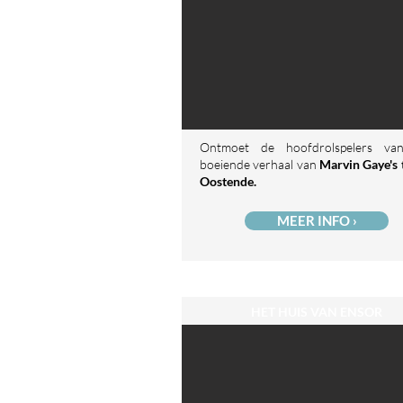
Ontmoet de hoofdrolspelers va
boeiende verhaal van
Marvin Gaye's t
Oostende.
MEER INFO ›
HET HUIS VAN ENSOR