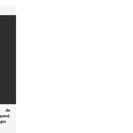
t de
pand,
ngin
.