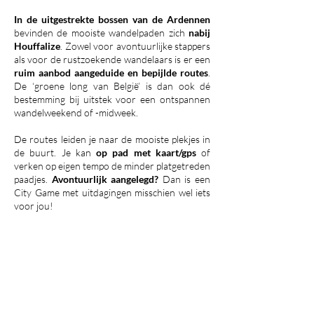
In de uitgestrekte bossen van de Ardennen
bevinden de mooiste wandelpaden zich
nabij
Houffalize
. Zowel voor avontuurlijke stappers
als voor de rustzoekende wandelaars is er een
ruim aanbod aangeduide en bepijlde routes
.
De ‘groene long van België’ is dan ook dé
bestemming bij uitstek voor een ontspannen
wandelweekend of -midweek.
De routes leiden je naar de mooiste plekjes in
de buurt. Je kan
op pad met kaart/gps
of
verken op eigen tempo de minder platgetreden
paadjes.
Avontuurlijk aangelegd?
Dan is een
City Game met uitdagingen misschien wel iets
voor jou!
BEVERDAM
LA ROCHE