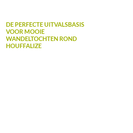
DE PERFECTE UITVALSBASIS
VOOR MOOIE
WANDELTOCHTEN ROND
HOUFFALIZE
Ongerepte natuur,
adembenemende
landschappen en idyllische dorpjes met
overheerlijke streekproducten
in een
uniek kader. Via
23 uitgeschreven en
bepijlde wandelpaden
ontdekt je de
prachtige natuur. Over bospaden, de vlakke
route van de '
Ravel'
als over het MTB-
parcours komt iedere wandelaar aan zijn
trekken. Natuurliefhebbers die de streek tot
in de detail willen ontdekken, schakelen
onze Rangers in. In de buurt zijn dan ook
verschillende beverdammen te vinden. Via