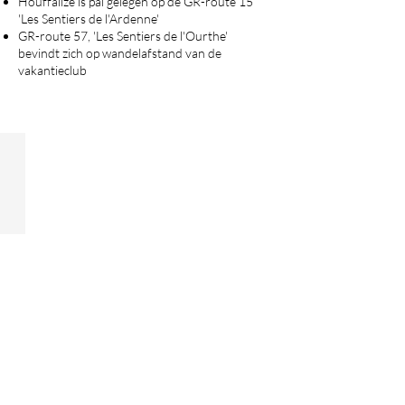
Houffalize is pal gelegen op de GR-route 15
'Les Sentiers de l'Ardenne'
GR-route 57, 'Les Sentiers de l'Ourthe'
bevindt zich op wandelafstand van de
vakantieclub
HEERLIJK SLAPEN ›
Bekijk
het
volledige
aanbod
logementen
voor
een
verkwikkende
nachtrust.