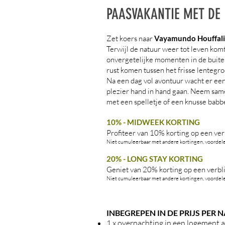
PAASVAKANTIE MET DE 
Zet koers naar
Vayamundo Houffali
Terwijl de natuur weer tot leven komt
onvergetelijke momenten in de buiten
rust komen tussen het frisse lentegro
Na een dag vol avontuur wacht er ee
plezier hand in hand gaan. Neem samen
met een spelletje of een knusse babbe
10% - MIDWEEK KORTING
Profiteer van 10% korting op een verb
Niet cumuleerbaar met andere kortingen, voordelen
20% - LONG STAY KORTING
Geniet van 20% korting op een verblij
Niet cumuleerbaar met andere kortingen, voordelen
INBEGREPEN IN DE PRIJS PER 
1 x overnachting in een logement 