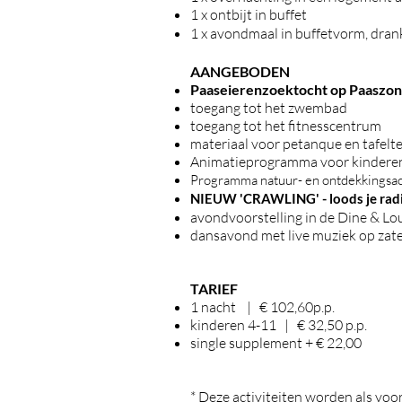
1 x ontbijt in buffet
1 x avondmaal in buffetvorm, drank
AANGEBODEN
Paaseierenzoektocht op Paaszo
toegang tot het zwembad
toegang tot het fitnesscentrum
materiaal voor petanque en tafelt
Animatieprogramma voor kinderen: a
Programma natuur- en ontdekkingsactiv
NIEUW 'CRAWLING' - loods je radi
avondvoorstelling in de Dine & Lo
dansavond met live muziek op zat
TARIEF
1 nacht | € 102,60p.p.
kinderen 4-11 | € 32,50 p.p.
single supplement + € 22,00
​* Deze activiteiten worden als voo