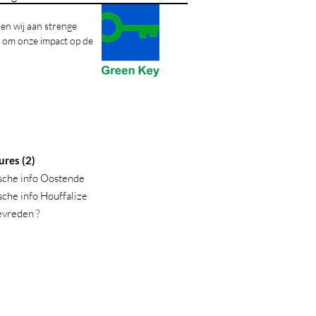
en wij aan strenge
n om onze impact op de
ures (2)
sche info Oostende
sche info Houffalize
evreden ?