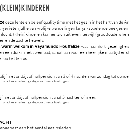
(KLEIN)KINDEREN
ze
deze lente en beleef quality time met het gezin in het hart van de A
, genieten jullie van vrolijke wandelingen langs kabbelende beekjes en
lucht. (Klein)kinderen kunnen zich uitleven, terwijl (groot)ouders hel
en en de zachte heuvels.
n
warm welkom in Vayamundo Houffalize
, waar comfort, gezellighei
 een duik in het zwembad, schuif aan voor een heerlijke maaltijd en sl
l op het terras.
lijf met ontbijt of halfpension van 3 of 4 nachten van zondag tot donde
 of acties en alleen geldig voor directe boekingen.
f met ontbijt of halfpension vanaf 5 nachten of meer.
 of acties en alleen geldig voor directe boekingen.
NACHT
aangepast aan het aantal gezinsleden