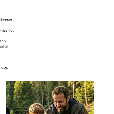
rdennen.
emaal tot
d en
uit af
rdag.