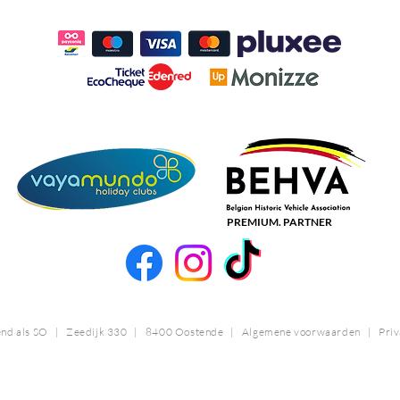
PREMIUM. PARTNER
nd als SO | Zeedijk 330 | 8400 Oostende
|
Algemene voorwaarden
|
Priv