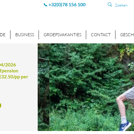
+32(0)78 156 100
📞
DE
BUSINESS
GROEPSVAKANTIES
CONTACT
GESC
/04/2026
lfpension
 €32.50/pp per