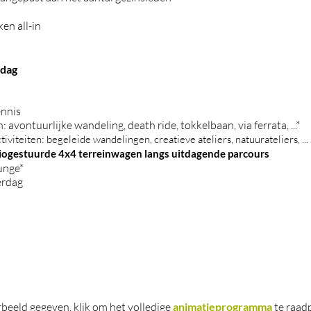
en all-in
ndag
ennis
vontuurlijke wandeling, death ride, tokkelbaan, via ferrata, ...*
iteiten: begeleide wandelingen, creatieve ateliers, natuurateliers, ...
ogestuurde 4x4 terreinwagen langs uitdagende parcours
unge*
erdag
rbeeld gegeven, klik om het volledige
animatieprogramma
te raad