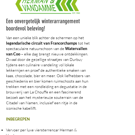
Een onvergetelijk winterarrangement
boordevol beleving!
Van een unieke blik achter de schermen op het
legendarische circuit van Francorchamps
tot het
spectaculaire natuurschoon van de
Watervallen
van Coo
– elke dag brengt nieuwe ontdekkingen.
Dwaal door de gezellige straatjes van Durbuy
tijdens een culinaire wandeling vol lokale
lekkernijen en proef de authentieke smaken van
kaas, chocolade, bier en meer. Ook liefhebbers van
geschiedenis en bier komen ruimschoots aan hun
trekken met een rondleiding en degustatie in de
brouwerij van La Chouffe en een fascinerend
bezoek aan het mysterieuze souterrain van de
Citadel van Namen, inclusief een ritje in de
iconische kabellift.
INBEGREPEN
Vervoer per luxe viersterrencar Herman &