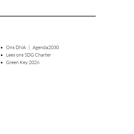
Ons DNA | Agenda2030
Lees ons SDG Charter
Green Key 2026
_____
Geschenkbon
Word onze #happyreporter
Ontvang onze nieuwsbrief
____
Business aanbod