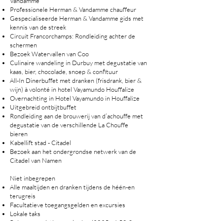
Vandamme
Professionele Herman & Vandamme chauffeur
Gespecialiseerde Herman & Vandamme gids met
kennis van de streek
Circuit Francorchamps: Rondleiding achter de
schermen
Bezoek Watervallen van Coo
Culinaire wandeling in Durbuy met degustatie van
kaas, bier, chocolade, snoep & confituur
All-In Dinerbuffet met dranken (frisdrank, bier &
wijn) à volonté in hotel Vayamundo Houffalize
Overnachting in Hotel Vayamundo in Houffalize
Uitgebreid ontbijtbuffet
Rondleiding aan de brouwerij van d’achouffe met
degustatie van de verschillende La Chouffe
bieren
Kabellift stad - Citadel
Bezoek aan het ondergrondse netwerk van de
Citadel van Namen
Niet inbegrepen
Alle maaltijden en dranken tijdens de héén-en
terugreis
Facultatieve toegangsgelden en excursies
Lokale taks