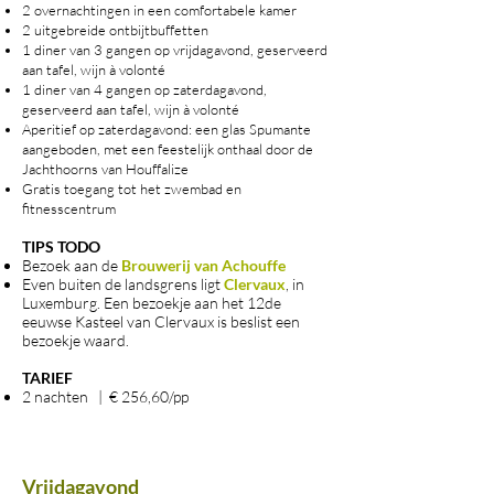
2 overnachtingen in een comfortabele kamer
2 uitgebreide ontbijtbuffetten
1 diner van 3 gangen op vrijdagavond, geserveerd
aan tafel, wijn à volonté
1 diner van 4 gangen op zaterdagavond,
geserveerd aan tafel, wijn à volonté
Aperitief op zaterdagavond: een glas Spumante
aangeboden, met een feestelijk onthaal door de
Jachthoorns van Houffalize
Gratis toegang tot het zwembad en
fitnesscentrum
TIPS TODO​​​
Bezoek aan de
Brouwerij van Achouffe
Even buiten de landsgrens ligt
Clervaux
, in
Luxemburg. Een bezoekje aan het 12de
eeuwse Kasteel van Clervaux is beslist een
bezoekje waard.
TARIEF
2 nachten | € 256,60/pp
Vrijdagavond