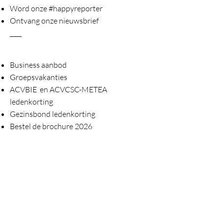
Word onze #happyreporter
Ontvang onze nieuwsbrief
____
Business aanbod
Groepsvakanties
ACVBIE en ACVCSC-METEA
ledenkorting
Gezinsbond ledenkorting
Bestel de brochure 2026
____
Vacatures (2)
Praktische info Oostende
Praktische info Houffalize
Niet tevreden ?
____