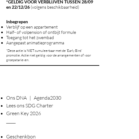
*GELDIG VOOR VERBLIJVEN TUSSEN 28/09
en 22/12/26
(volgens beschikbaarheid)
Inbegrepen
Verblijf op een appartement
Half- of volpension of ontbijt formule
Toegang tot het zwembad
Aangepast animatieprogramma
*Deze actie is NIET cumuleerbaar met de ‘Early Bird’
promotie. Actie niet geldig voor de arrangementen of voor
groepstarieven.
Ons DNA | Agenda2030
Lees ons SDG Charter
Green Key 2026
_____
Geschenkbon